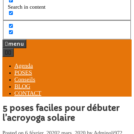
Search in content
menu
Agenda
POSES
Conseils
BLOG
CONTACT
5 poses faciles pour débuter
l’acroyoga solaire
Posted on
6 février, 2020
2 mars, 2020
by
Adminoli972