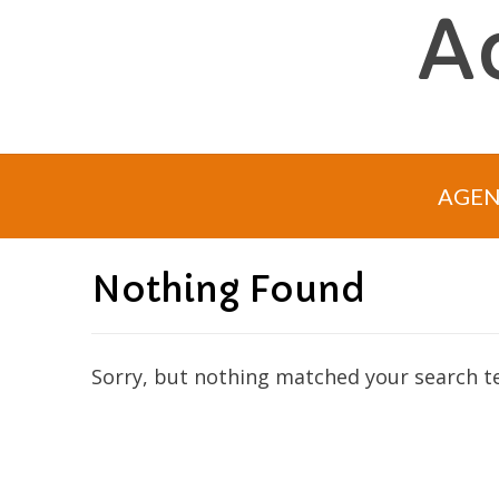
Skip
A
to
content
AGE
Nothing Found
Sorry, but nothing matched your search te